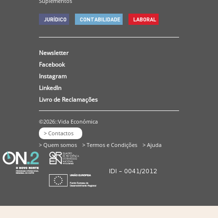
Suplementos
JURÍDICO
CONTABILIDADE
LABORAL
Newsletter
Facebook
Instagram
LinkedIn
Livro de Reclamações
©2026::Vida Económica
> Contactos
> Quem somos
> Termos e Condições
> Ajuda