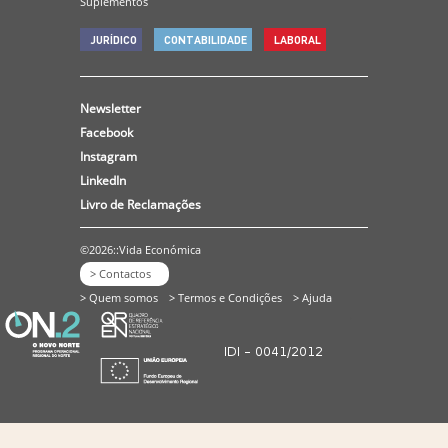
Suplementos
JURÍDICO
CONTABILIDADE
LABORAL
Newsletter
Facebook
Instagram
LinkedIn
Livro de Reclamações
©2026::Vida Económica
> Contactos
> Quem somos
> Termos e Condições
> Ajuda