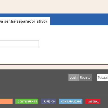
va senha
(separador ativo)
Login
Registo
L
CONTRIBUINTE
JURÍDICO
CONTABILIDADE
LABORAL