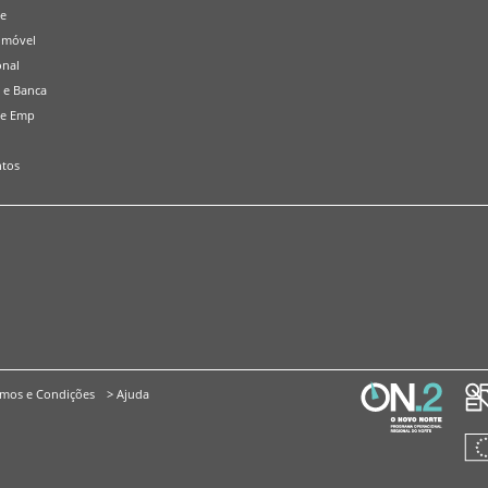
de
omóvel
onal
 e Banca
 e Emp
tos
rmos e Condições
> Ajuda