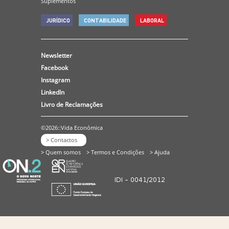
Suplementos
JURÍDICO
CONTABILIDADE
LABORAL
Newsletter
Facebook
Instagram
LinkedIn
Livro de Reclamações
©2026::Vida Económica
> Contactos
> Quem somos
> Termos e Condições
> Ajuda