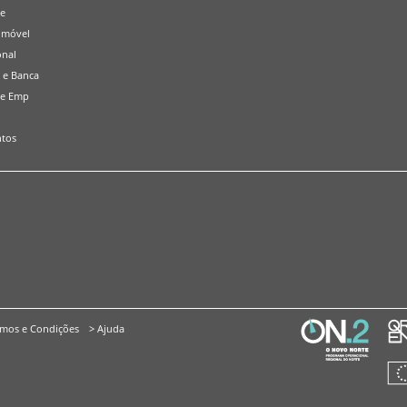
de
omóvel
onal
 e Banca
 e Emp
tos
rmos e Condições
> Ajuda