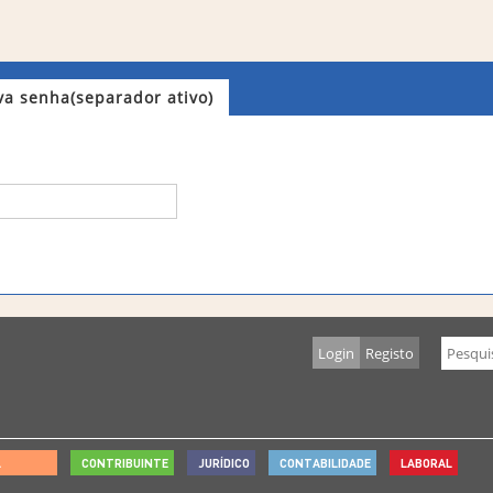
va senha
(separador ativo)
Login
Registo
L
CONTRIBUINTE
JURÍDICO
CONTABILIDADE
LABORAL