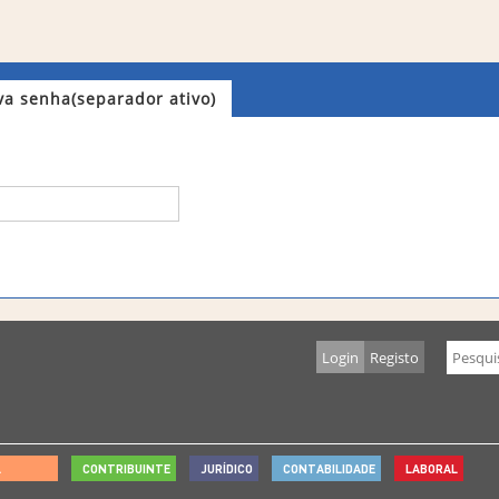
va senha
(separador ativo)
Login
Registo
L
CONTRIBUINTE
JURÍDICO
CONTABILIDADE
LABORAL