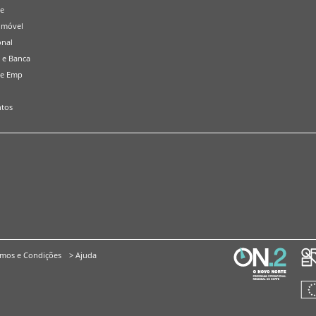
de
omóvel
onal
 e Banca
 e Emp
tos
rmos e Condições
> Ajuda