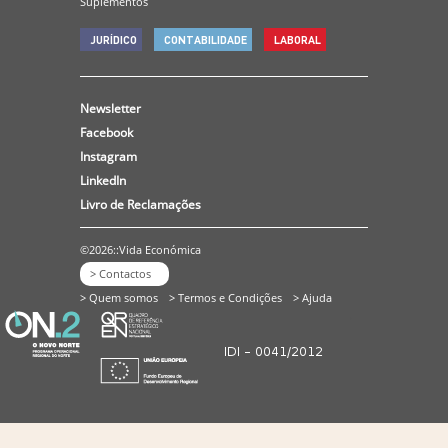
Suplementos
JURÍDICO
CONTABILIDADE
LABORAL
Newsletter
Facebook
Instagram
LinkedIn
Livro de Reclamações
©2026::Vida Económica
> Contactos
> Quem somos
> Termos e Condições
> Ajuda