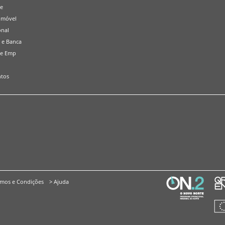
de
omóvel
onal
 e Banca
 e Emp
tos
rmos e Condições
> Ajuda