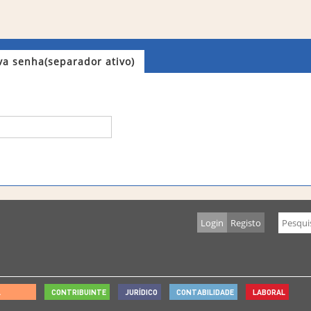
va senha
(separador ativo)
Login
Registo
L
CONTRIBUINTE
JURÍDICO
CONTABILIDADE
LABORAL