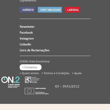
Suplementos
JURÍDICO
CONTABILIDADE
LABORAL
Newsletter
Facebook
Instagram
LinkedIn
Livro de Reclamações
©2026::Vida Económica
> Contactos
> Quem somos
> Termos e Condições
> Ajuda