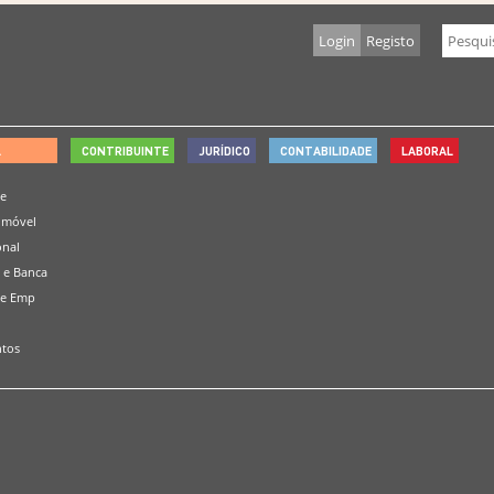
Login
Registo
L
CONTRIBUINTE
JURÍDICO
CONTABILIDADE
LABORAL
de
omóvel
onal
 e Banca
 e Emp
tos