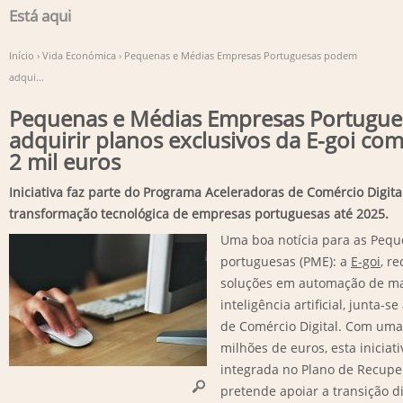
Está aqui
Início
›
Vida Económica
›
Pequenas e Médias Empresas Portuguesas podem
adqui...
Pequenas e Médias Empresas Portugu
adquirir planos exclusivos da E-goi com
2 mil euros
Iniciativa faz parte do Programa Aceleradoras de Comércio Digit
transformação tecnológica de empresas portuguesas até 2025.
Uma boa notícia para as Peq
portuguesas (PME): a
E-goi
, r
soluções em automação de ma
inteligência artificial, junta
de Comércio Digital. Com uma 
milhões de euros, esta iniciat
integrada no Plano de Recuper
pretende apoiar a transição di