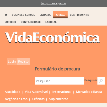
Jump to navigation
BUSINESS SCHOOL
LIVRARIA
JORNAL
CONTRIBUINTE
JURÍDICO
CONTABILIDADE
LABORAL
Login
Registo
Formulário de procura
Pesquisar
Atualidade
Vida Automóvel
Internacional
Mercados e Banca
Negócios e Emp
Crónicas
Suplementos