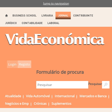
Jump to navigation
BUSINESS SCHOOL
LIVRARIA
JORNAL
CONTRIBUINTE
JURÍDICO
CONTABILIDADE
LABORAL
Login
Registo
Formulário de procura
Pesquisar
Atualidade
Vida Automóvel
Internacional
Mercados e Banca
Negócios e Emp
Crónicas
Suplementos