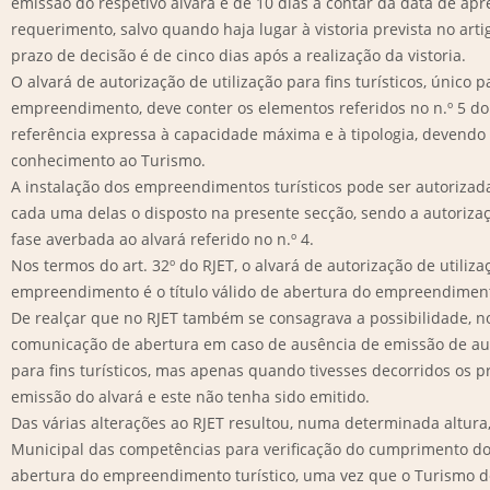
emissão do respetivo alvará é de 10 dias a contar da data de ap
requerimento, salvo quando haja lugar à vistoria prevista no arti
prazo de decisão é de cinco dias após a realização da vistoria.
O alvará de autorização de utilização para fins turísticos, único p
empreendimento, deve conter os elementos referidos no n.º 5 do 
referência expressa à capacidade máxima e à tipologia, devendo
conhecimento ao Turismo.
A instalação dos empreendimentos turísticos pode ser autorizada
cada uma delas o disposto na presente secção, sendo a autorizaç
fase averbada ao alvará referido no n.º 4.
Nos termos do art. 32º do RJET, o alvará de autorização de utilizaç
empreendimento é o título válido de abertura do empreendimen
De realçar que no RJET também se consagrava a possibilidade, no 
comunicação de abertura em caso de ausência de emissão de aut
para fins turísticos, mas apenas quando tivesses decorridos os p
emissão do alvará e este não tenha sido emitido.
Das várias alterações ao RJET resultou, numa determinada altura
Municipal das competências para verificação do cumprimento do
abertura do empreendimento turístico, uma vez que o Turismo de