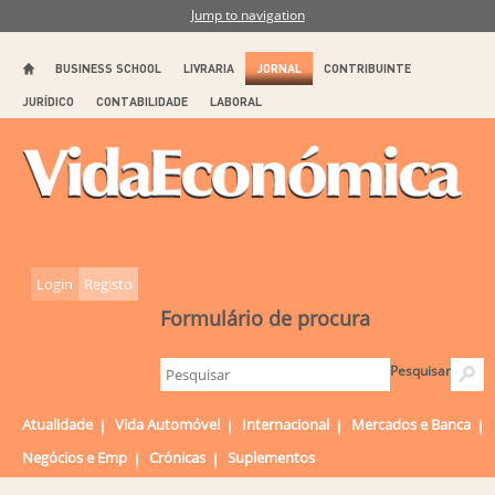
Jump to navigation
BUSINESS SCHOOL
LIVRARIA
JORNAL
CONTRIBUINTE
JURÍDICO
CONTABILIDADE
LABORAL
Login
Registo
Formulário de procura
Pesquisar
Atualidade
Vida Automóvel
Internacional
Mercados e Banca
Negócios e Emp
Crónicas
Suplementos