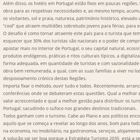
Além disso, os hotéis em Portugal estão fixos em poucas regiões
obra para as respetivas necessidades e, ao mesmo tempo, acum
os visitantes, sol e praia, natureza, património histórico, elevado 
“cool” que atraem multidões sobretudo jovens para férias, para e
O desafio é como tornar atraente este país para o turista que t
esquecer que 30% dos turistas são nacionais e o poder de compra
apostar mais no Interior de Portugal, o seu capital natural, ecoss
produtos endógenos, práticas e ritos culturais típicos, a digitali
forma adequada, em quantidade de turistas e com sazonalidade
obra bem remunerada, a qual, com as suas famílias a viver no lo
despovoamento crónico destas Regiões.
Importa fixar o método, ouvir tudo e todos. Recentemente, arran
conferências onde se debateram estas questões. Qual a melhor e
valor acrescentado e qual a melhor gestão para distribuir os turis
Portugal, sacudindo o sufoco nos grandes destinos tradicionais.
Todos ganham com o turismo. Cabe ao Plano e aos políticos enco
aquilo que se começa a revelar ao longo dos anos, bom para todo
na economia, no imobiliário, na gastronomia, serviços, alojamento
A solução vai ser boa porque a Estratégia Turismo 2035 está a s