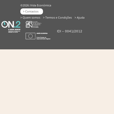
©2026::Vida Económica
> Contactos
> Quem somos
> Termos e Condições
> Ajuda