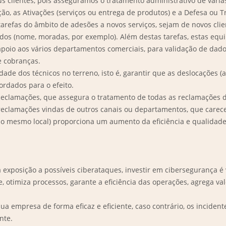
ientes, pois asseguramos o tratamento administrativo de várias fu
ão, as Ativações (serviços ou entrega de produtos) e a Defesa ou
arefas do âmbito de adesões a novos serviços, sejam de novos clie
ados (nome, moradas, por exemplo). Além destas tarefas, estas equ
poio aos vários departamentos comerciais, para validação de dados,
e cobranças.
ade dos técnicos no terreno, isto é, garantir que as deslocações (
ordados para o efeito.
eclamações, que assegura o tratamento de todas as reclamações dos
reclamações vindas de outros canais ou departamentos, que carec
o mesmo local) proporciona um aumento da eficiência e qualidade n
xposição a possíveis ciberataques, investir em cibersegurança é v
, otimiza processos, garante a eficiência das operações, agrega va
sua empresa de forma eficaz e eficiente, caso contrário, os incid
nte.