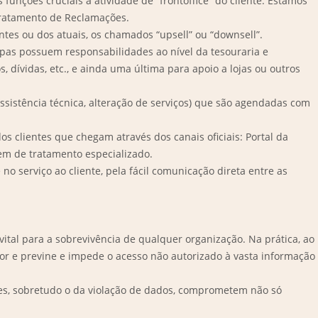
nções cruciais à atividade de “frontoffice” do cliente. Estamos
 Tratamento de Reclamações.
ntes ou dos atuais, os chamados “upsell” ou “downsell”.
ipas possuem responsabilidades ao nível da tesouraria e
 dívidas, etc., e ainda uma última para apoio a lojas ou outros
assistência técnica, alteração de serviços) que são agendadas com
 clientes que chegam através dos canais oficiais: Portal da
em de tratamento especializado.
o serviço ao cliente, pela fácil comunicação direta entre as
ital para a sobrevivência de qualquer organização. Na prática, ao
lor e previne e impede o acesso não autorizado à vasta informação
entes, sobretudo o da violação de dados, comprometem não só