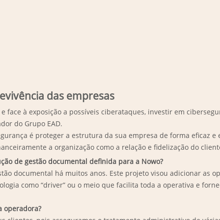
brevivência das empresas
 e face à exposição a possíveis ciberataques, investir em cibersegu
ador do Grupo EAD.
egurança é proteger a estrutura da sua empresa de forma eficaz e ef
nceiramente a organização como a relação e fidelização do cliente
lução de gestão documental definida para a Nowo?
tão documental há muitos anos. Este projeto visou adicionar as op
logia como “driver” ou o meio que facilita toda a operativa e fornec
da operadora?