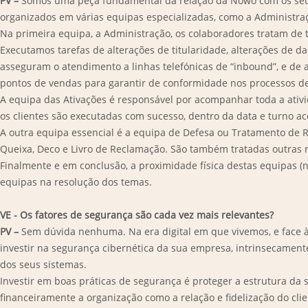
PV –
Somos uma peça fundamental da relação da Nowo com os seus cl
organizados em várias equipas especializadas, como a Administraç
Na primeira equipa, a Administração, os colaboradores tratam de t
Executamos tarefas de alterações de titularidade, alterações de d
asseguram o atendimento a linhas telefónicas de “inbound”, e de a
pontos de vendas para garantir de conformidade nos processos d
A equipa das Ativações é responsável por acompanhar toda a ativid
os clientes são executadas com sucesso, dentro da data e turno ac
A outra equipa essencial é a equipa de Defesa ou Tratamento de R
Queixa, Deco e Livro de Reclamação. São também tratadas outras 
Finalmente e em conclusão, a proximidade física destas equipas (n
equipas na resolução dos temas.
VE - Os fatores de segurança são cada vez mais relevantes?
PV –
Sem dúvida nenhuma. Na era digital em que vivemos, e face à e
investir na segurança cibernética da sua empresa, intrinsecamente
dos seus sistemas.
Investir em boas práticas de segurança é proteger a estrutura da 
financeiramente a organização como a relação e fidelização do clie