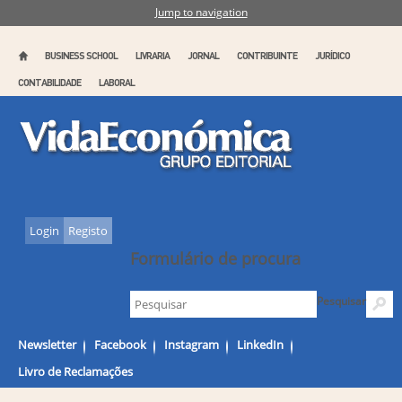
Jump to navigation
BUSINESS SCHOOL
LIVRARIA
JORNAL
CONTRIBUINTE
JURÍDICO
CONTABILIDADE
LABORAL
Login
Registo
Formulário de procura
Pesquisar
Newsletter
Facebook
Instagram
LinkedIn
Livro de Reclamações