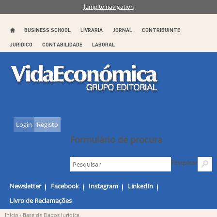
Jump to navigation
BUSINESS SCHOOL
LIVRARIA
JORNAL
CONTRIBUINTE
JURÍDICO
CONTABILIDADE
LABORAL
Login
Registo
Formulário de procura
Pesquisar
Newsletter
Facebook
Instagram
LinkedIn
Livro de Reclamações
Início
› Base de Dados Jurídica