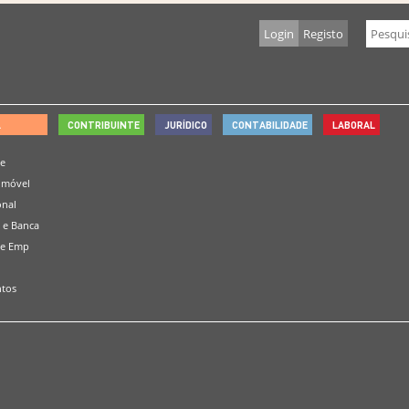
Login
Registo
L
CONTRIBUINTE
JURÍDICO
CONTABILIDADE
LABORAL
de
omóvel
onal
 e Banca
 e Emp
tos