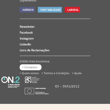
Suplementos
JURÍDICO
CONTABILIDADE
LABORAL
Newsletter
Facebook
Instagram
LinkedIn
Livro de Reclamações
©2026::Vida Económica
> Contactos
> Quem somos
> Termos e Condições
> Ajuda