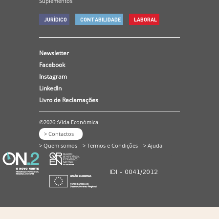
Suplementos
JURÍDICO
CONTABILIDADE
LABORAL
Newsletter
Facebook
Instagram
LinkedIn
Livro de Reclamações
©2026::Vida Económica
> Contactos
> Quem somos
> Termos e Condições
> Ajuda