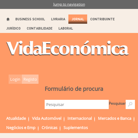
Jump to navigation
BUSINESS SCHOOL
LIVRARIA
JORNAL
CONTRIBUINTE
JURÍDICO
CONTABILIDADE
LABORAL
Login
Registo
Formulário de procura
Pesquisar
Atualidade
Vida Automóvel
Internacional
Mercados e Banca
Negócios e Emp
Crónicas
Suplementos