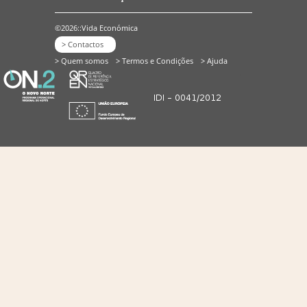
©2026::Vida Económica
> Contactos
> Quem somos
> Termos e Condições
> Ajuda