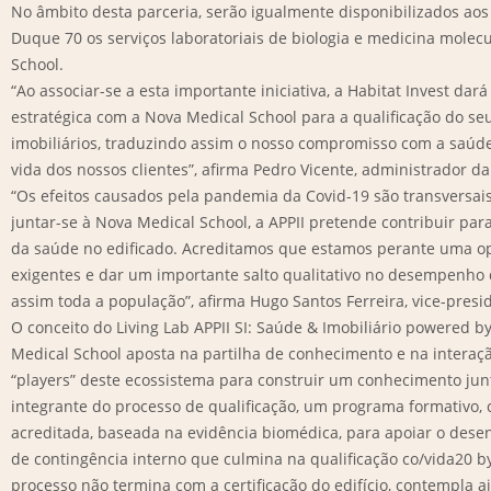
No âmbito desta parceria, serão igualmente disponibilizados aos 
Duque 70 os serviços laboratoriais de biologia e medicina molec
School.
“Ao associar-se a esta importante iniciativa, a Habitat Invest dará
estratégica com a Nova Medical School para a qualificação do seu 
imobiliários, traduzindo assim o nosso compromisso com a saúde
vida dos nossos clientes”, afirma Pedro Vicente, administrador da
“Os efeitos causados pela pandemia da Covid-19 são transversais
juntar-se à Nova Medical School, a APPII pretende contribuir par
da saúde no edificado. Acreditamos que estamos perante uma o
exigentes e dar um importante salto qualitativo no desempenho d
assim toda a população”, afirma Hugo Santos Ferreira, vice-presid
O conceito do Living Lab APPII SI: Saúde & Imobiliário powered b
Medical School aposta na partilha de conhecimento e na interaçã
“players” deste ecossistema para construir um conhecimento ju
integrante do processo de qualificação, um programa formativo,
acreditada, baseada na evidência biomédica, para apoiar o des
de contingência interno que culmina na qualificação co/vida20 b
processo não termina com a certificação do edifício, contempla a