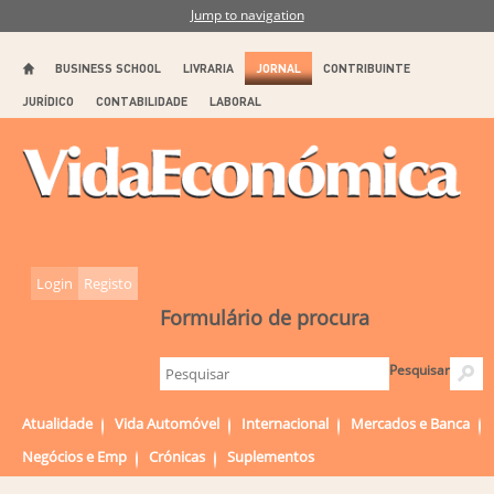
Jump to navigation
BUSINESS SCHOOL
LIVRARIA
JORNAL
CONTRIBUINTE
JURÍDICO
CONTABILIDADE
LABORAL
Login
Registo
Formulário de procura
Pesquisar
Atualidade
Vida Automóvel
Internacional
Mercados e Banca
Negócios e Emp
Crónicas
Suplementos