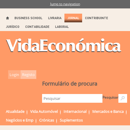
Jump to navigation
BUSINESS SCHOOL
LIVRARIA
JORNAL
CONTRIBUINTE
JURÍDICO
CONTABILIDADE
LABORAL
Login
Registo
Formulário de procura
Pesquisar
Atualidade
Vida Automóvel
Internacional
Mercados e Banca
Negócios e Emp
Crónicas
Suplementos