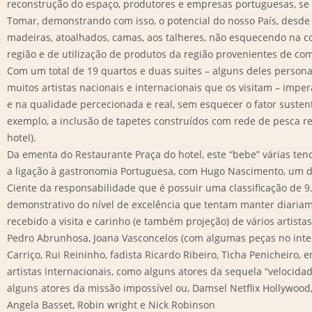
reconstrução do espaço, produtores e empresas portuguesas, se 
Tomar, demonstrando com isso, o potencial do nosso País, desde
madeiras, atoalhados, camas, aos talheres, não esquecendo na co
região e de utilização de produtos da região provenientes de com
Com um total de 19 quartos e duas suites – alguns deles perso
muitos artistas nacionais e internacionais que os visitam – imp
e na qualidade percecionada e real, sem esquecer o fator susten
exemplo, a inclusão de tapetes construídos com rede de pesca re
hotel).
Da ementa do Restaurante Praça do hotel, este “bebe” várias ten
a ligação à gastronomia Portuguesa, com Hugo Nascimento, um do
Ciente da responsabilidade que é possuir uma classificação de 9
demonstrativo do nível de excelência que tentam manter diari
recebido a visita e carinho (e também projeção) de vários artist
Pedro Abrunhosa, Joana Vasconcelos (com algumas peças no interi
Carriço, Rui Reininho, fadista Ricardo Ribeiro, Ticha Penicheiro, 
artistas internacionais, como alguns atores da sequela “velocidad
alguns atores da missão impossível ou, Damsel Netflix Hollywood
Angela Basset, Robin wright e Nick Robinson