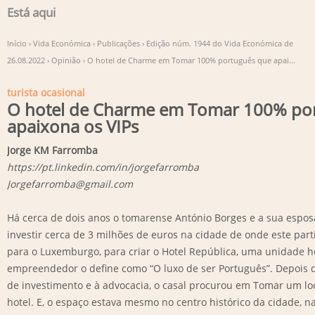
Está aqui
Início
›
Vida Económica
›
Publicações
›
Edição núm. 1944 do Vida Económica de
26.08.2022
›
Opinião
›
O hotel de Charme em Tomar 100% português que apai...
turista ocasional
O hotel de Charme em Tomar 100% po
apaixona os VIPs
Jorge KM Farromba
https://pt.linkedin.com/in/jorgefarromba
Jorgefarromba@gmail.com
Há cerca de dois anos o tomarense António Borges e a sua espo
investir cerca de 3 milhões de euros na cidade de onde este par
para o Luxemburgo, para criar o Hotel República, uma unidade ho
empreendedor o define como “O luxo de ser Português”. Depois 
de investimento e à advocacia, o casal procurou em Tomar um lo
hotel. E, o espaço estava mesmo no centro histórico da cidade, n