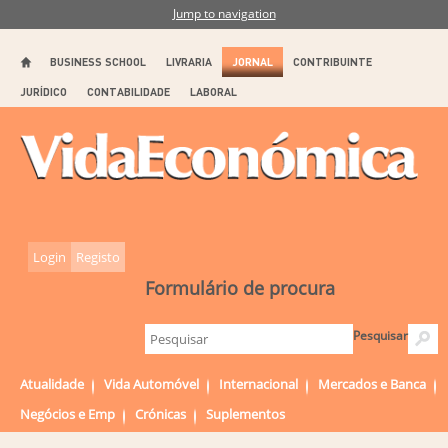
Jump to navigation
BUSINESS SCHOOL
LIVRARIA
JORNAL
CONTRIBUINTE
JURÍDICO
CONTABILIDADE
LABORAL
Login
Registo
Formulário de procura
Pesquisar
Atualidade
Vida Automóvel
Internacional
Mercados e Banca
Negócios e Emp
Crónicas
Suplementos