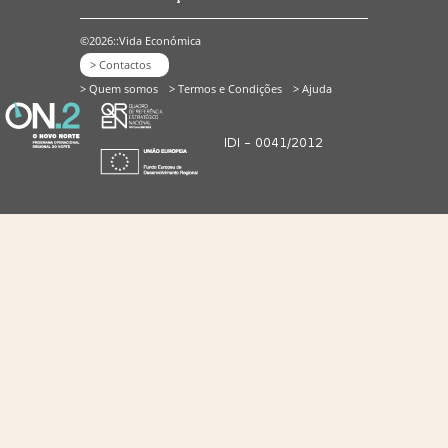
©2026::Vida Económica
> Contactos
> Quem somos
> Termos e Condições
> Ajuda