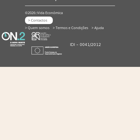
©2026::Vida Económica
> Contactos
> Quem somos
> Termos e Condições
> Ajuda