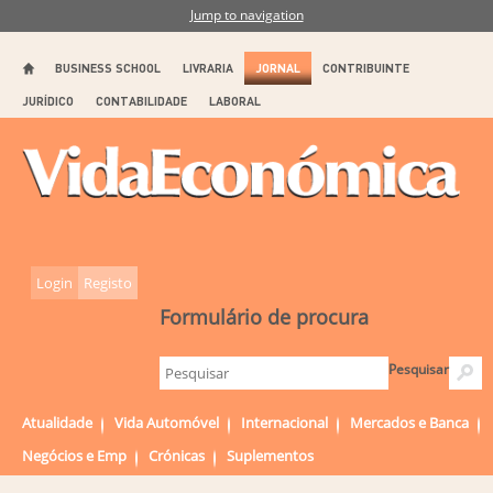
Jump to navigation
BUSINESS SCHOOL
LIVRARIA
JORNAL
CONTRIBUINTE
JURÍDICO
CONTABILIDADE
LABORAL
Login
Registo
Formulário de procura
Pesquisar
Atualidade
Vida Automóvel
Internacional
Mercados e Banca
Negócios e Emp
Crónicas
Suplementos