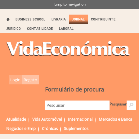
Jump to navigation
BUSINESS SCHOOL
LIVRARIA
JORNAL
CONTRIBUINTE
JURÍDICO
CONTABILIDADE
LABORAL
Login
Registo
Formulário de procura
Pesquisar
Atualidade
Vida Automóvel
Internacional
Mercados e Banca
Negócios e Emp
Crónicas
Suplementos