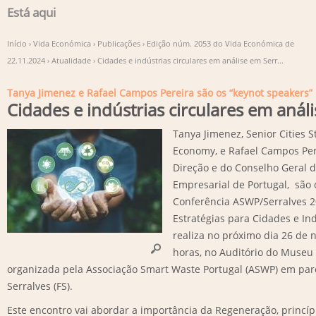
Está aqui
Início
›
Vida Económica
›
Publicações
›
Edição núm. 2053 do Vida Económica de
22.11.2024
›
Atualidade
›
Cidades e indústrias circulares em análise em Serr...
Tanya Jimenez e Rafael Campos Pereira são os “keynot speakers”
Cidades e indústrias circulares em anál
Tanya Jimenez, Senior Cities St
Economy, e Rafael Campos Pere
Direção e do Conselho Geral 
Empresarial de Portugal, são 
Conferência ASWP/Serralves 2
Estratégias para Cidades e Ind
realiza no próximo dia 26 de 
horas, no Auditório do Museu d
organizada pela Associação Smart Waste Portugal (ASWP) em par
Serralves (FS).
Este encontro vai abordar a importância da Regeneração, princí