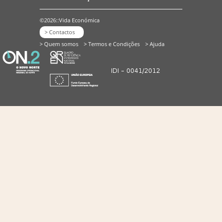
©2026::Vida Económica
> Contactos
> Quem somos
> Termos e Condições
> Ajuda