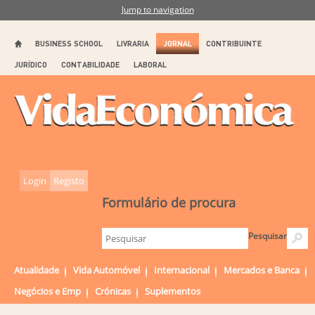
Jump to navigation
BUSINESS SCHOOL
LIVRARIA
JORNAL
CONTRIBUINTE
JURÍDICO
CONTABILIDADE
LABORAL
Login
Registo
Formulário de procura
Pesquisar
Atualidade
Vida Automóvel
Internacional
Mercados e Banca
Negócios e Emp
Crónicas
Suplementos