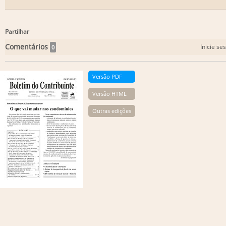
Partilhar
Comentários
Inicie se
0
Versão PDF
Versão HTML
Outras edições