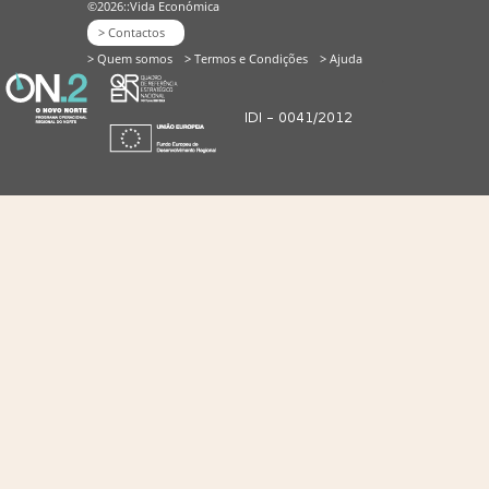
©2026::Vida Económica
> Contactos
> Quem somos
> Termos e Condições
> Ajuda