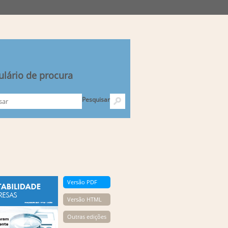
lário de procura
Pesquisar
Versão PDF
Versão HTML
Outras edições