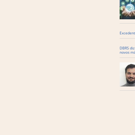
Excedent
DBRS diz 
novos m