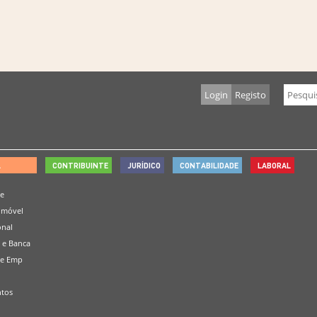
Login
Registo
L
CONTRIBUINTE
JURÍDICO
CONTABILIDADE
LABORAL
de
omóvel
onal
 e Banca
 e Emp
tos