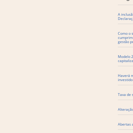
A inclusã
Declaraç
Como o so
cumprime
gestão p
Modelo 22
capitali
Haverá m
investido
Taxa de 
Alteraçã
Abertas 