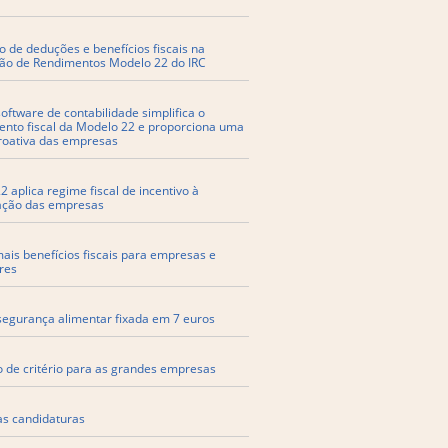
o de deduções e benefícios fiscais na
ão de Rendimentos Modelo 22 do IRC
ftware de contabilidade simplifica o
nto fiscal da Modelo 22 e proporciona uma
roativa das empresas
 aplica regime fiscal de incentivo à
zação das empresas
ais benefícios fiscais para empresas e
res
segurança alimentar fixada em 7 euros
o de critério para as grandes empresas
as candidaturas