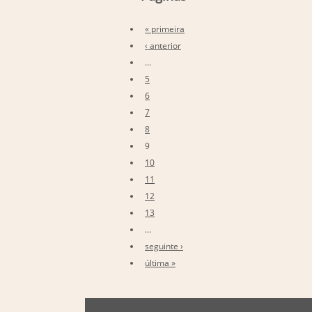
« primeira
‹ anterior
…
5
6
7
8
9
10
11
12
13
…
seguinte ›
última »