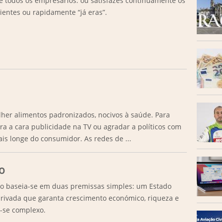
e todos os empresários: ou satisfazes continuamente os
lientes ou rapidamente “já eras”.
her alimentos padronizados, nocivos à saúde. Para
ara a cara publicidade na TV ou agradar a políticos com
ais longe do consumidor. As redes de ...
o
o baseia-se em duas premissas simples: um Estado
a privada que garanta crescimento económico, riqueza e
a-se complexo.