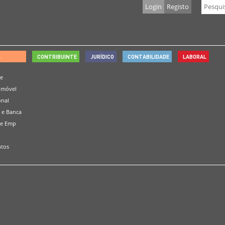
Login
Registo
L
CONTRIBUINTE
JURÍDICO
CONTABILIDADE
LABORAL
de
omóvel
onal
 e Banca
 e Emp
tos