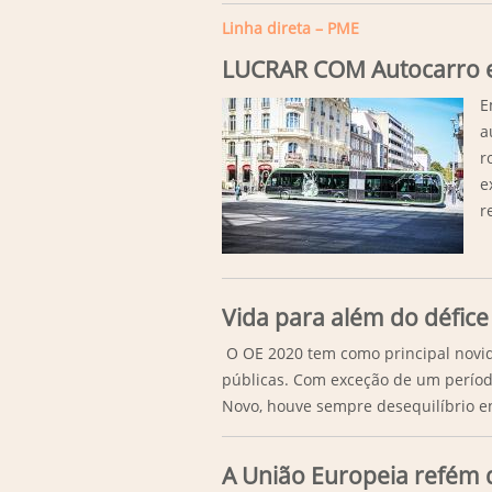
Linha direta – PME
LUCRAR COM Autocarro e
E
a
r
e
r
Vida para além do défice
O OE 2020 tem como principal novid
públicas. Com exceção de um períod
Novo, houve sempre desequilíbrio ent
A União Europeia refém d