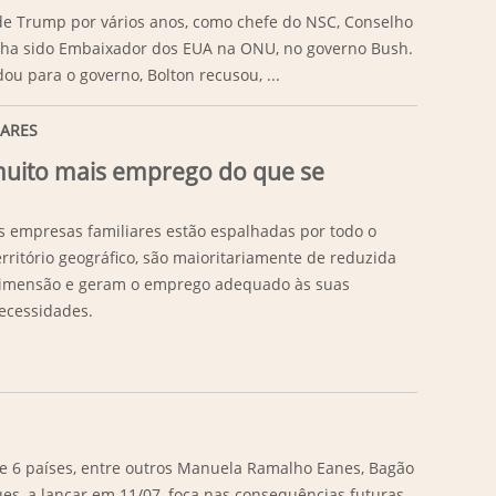
r de Trump por vários anos, como chefe do NSC, Conselho
inha sido Embaixador dos EUA na ONU, no governo Bush.
ou para o governo, Bolton recusou, ...
IARES
 muito mais emprego do que se
s empresas familiares estão espalhadas por todo o
erritório geográfico, são maioritariamente de reduzida
imensão e geram o emprego adequado às suas
ecessidades.
de 6 países, entre outros Manuela Ramalho Eanes, Bagão
es, a lançar em 11/07, foca nas consequências futuras,