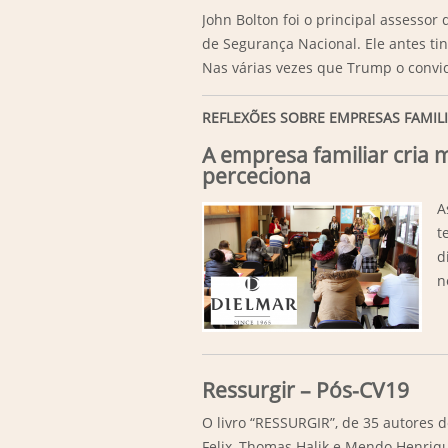
John Bolton foi o principal assesso
de Segurança Nacional. Ele antes t
Nas várias vezes que Trump o convid
REFLEXÕES SOBRE EMPRESAS FAMIL
A empresa familiar cria
perceciona
A
t
d
n
Ressurgir – Pós-CV19
O livro “RESSURGIR”, de 35 autores 
Felix, Thomas Halik e Mendo Henriqu