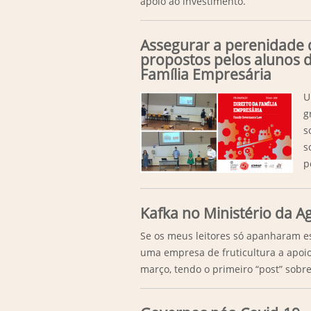
apoio ao investimento.
Assegurar a perenidade 
propostos pelos alunos 
Família Empresária
U
g
s
s
p
Kafka no Ministério da Ag
Se os meus leitores só apanharam e
uma empresa de fruticultura a apoio
março, tendo o primeiro “post” sobre 