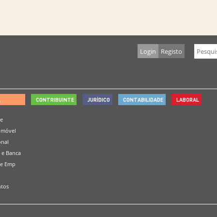
Login
Registo
L
CONTRIBUINTE
JURÍDICO
CONTABILIDADE
LABORAL
de
omóvel
onal
 e Banca
 e Emp
tos