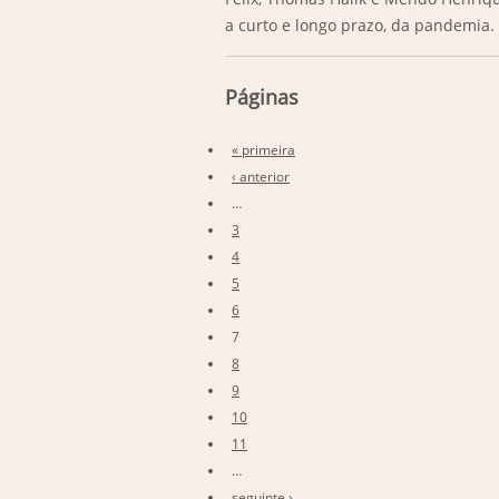
a curto e longo prazo, da pandemia. T
Páginas
« primeira
‹ anterior
…
3
4
5
6
7
8
9
10
11
…
seguinte ›