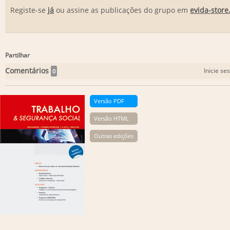
Registe-se
já
ou assine as publicações do grupo em
evida-store
Partilhar
Comentários
Inicie se
0
Versão PDF
Versão HTML
Outras edições