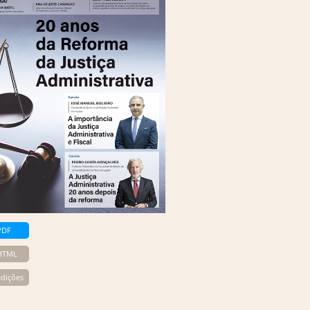
PDF
 HTML
edições