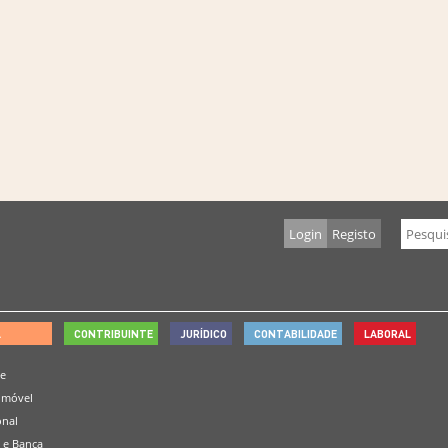
Login
Registo
L
CONTRIBUINTE
JURÍDICO
CONTABILIDADE
LABORAL
de
omóvel
onal
 e Banca