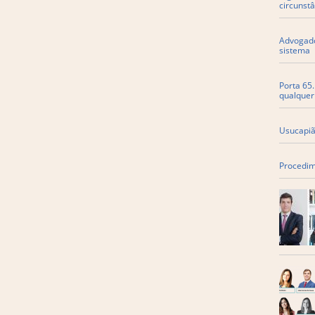
circunstâ
​Advogad
sistema
Porta 65
qualquer
Usucapião
Procedim