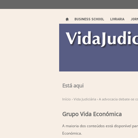
BUSINESS SCHOOL
LIVRARIA
JOR
Está aqui
Início
›
Vida Judiciária
›
A advocacia debate-se c
Grupo Vida Económica
A maioria dos conteúdos está disponível par
Económica.