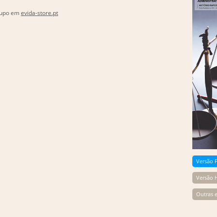
grupo em
evida-store.pt
Versão 
Versão
Outras 