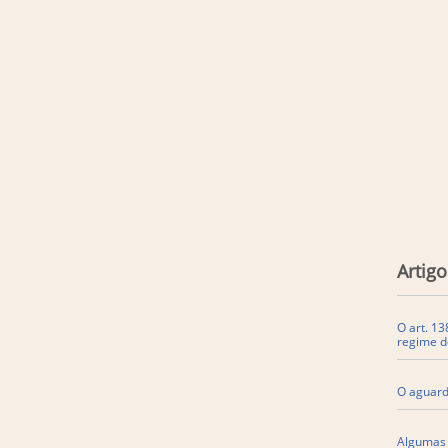
Artigo
O art. 13
regime 
O aguard
Algumas 