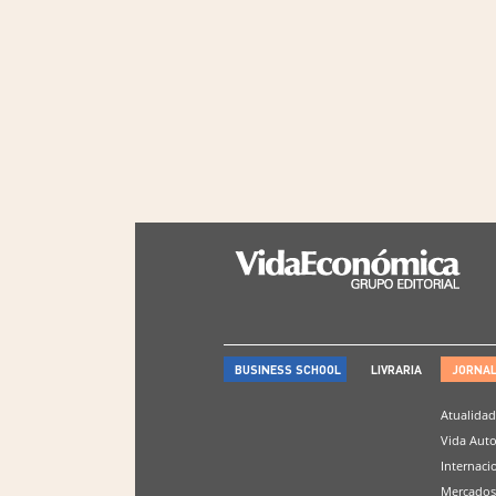
BUSINESS SCHOOL
LIVRARIA
JORNA
Atualida
Vida Aut
Internaci
Mercados