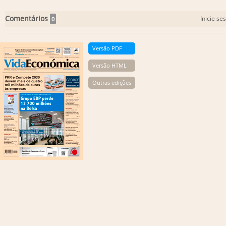
Comentários
Inicie se
0
Versão PDF
Versão HTML
Outras edições