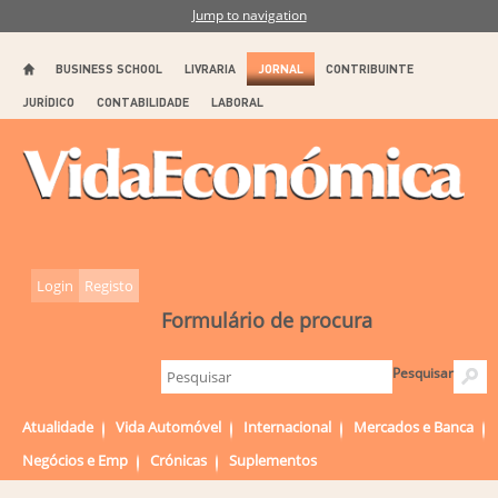
Jump to navigation
BUSINESS SCHOOL
LIVRARIA
JORNAL
CONTRIBUINTE
JURÍDICO
CONTABILIDADE
LABORAL
Login
Registo
Formulário de procura
Pesquisar
Atualidade
Vida Automóvel
Internacional
Mercados e Banca
Negócios e Emp
Crónicas
Suplementos