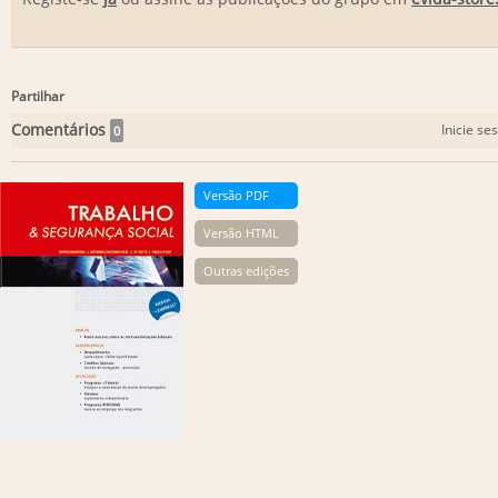
Partilhar
Comentários
Inicie se
0
Versão PDF
Versão HTML
Outras edições