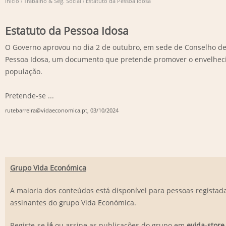
Início
›
Trabalho & Seg. Social
›
Estatuto da Pessoa Idosa
Estatuto da Pessoa Idosa
O Governo aprovou no dia 2 de outubro, em sede de Conselho de 
Pessoa Idosa, um documento que pretende promover o envelheci
população.
Pretende-se ...
rutebarreira@vidaeconomica.pt
, 03/10/2024
Grupo Vida Económica
A maioria dos conteúdos está disponível para pessoas registada
assinantes do grupo Vida Económica.
Registe-se
já
ou assine as publicações do grupo em
evida-store