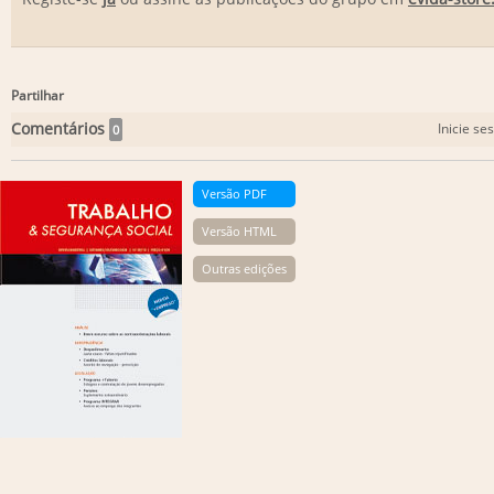
Partilhar
Comentários
Inicie se
0
Versão PDF
Versão HTML
Outras edições