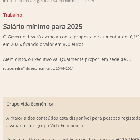
Início
›
Trabalho & Seg. Social
›
Salário mínimo para 2025
Trabalho
Salário mínimo para 2025
O Governo deverá avançar com a proposta de aumentar em 6,1% 
em 2025, fixando o valor em 870 euros
Além disso, o Executivo vai igualmente propor, em sede de ...
rutebarreira@vidaeconomica.pt
, 25/09/2024
Grupo Vida Económica
A maioria dos conteúdos está disponível para pessoas registada
assinantes do grupo Vida Económica.
Registe-se
já
ou assine as publicações do grupo em
evida-store